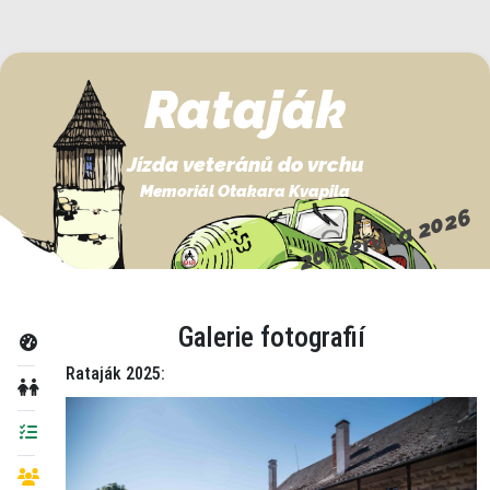
Rataják
Jízda veteránů do vrchu
Memoriál Otakara Kvapila
20. června 2026
Galerie fotografií
Rataják 2025: