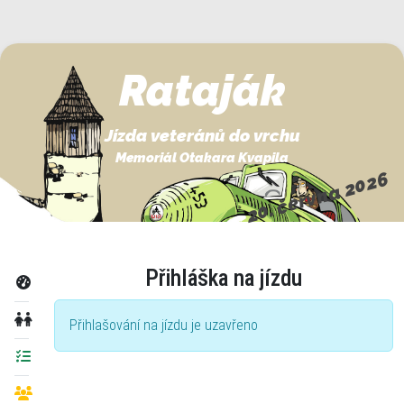
Rataják
Jízda veteránů do vrchu
Memoriál Otakara Kvapila
20. června 2026
Přihláška na jízdu
Přihlašování na jízdu je uzavřeno