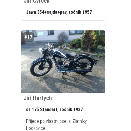
Jiří Cvrček
Jawa 354+sajda+pav, ročník 1957
#17
Jiří Hartych
čz 175 Standart, ročník 1937
Přijede po vlastní ose, z: Zlatníky-
Hodkovice