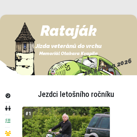
Rataják
Jízda veteránů do vrchu
Memoriál Otakara Kvapila
20. června 2026
Jezdci letošního ročníku
#1