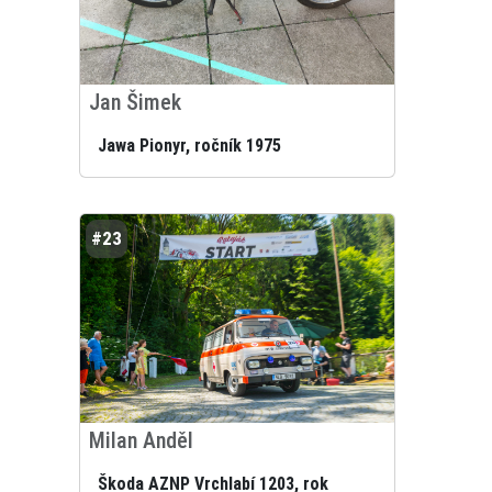
Jan Šimek
Jawa Pionyr, ročník 1975
#23
Milan Anděl
Škoda AZNP Vrchlabí 1203, rok