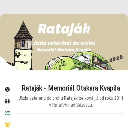
Rataják
Jízda veteránů do vrchu
Memoriál Otakara Kvapila
20. června 2026
Rataják - Memoriál Otakara Kvapila
Jízda veteranu do vrchu Rataják se koná již od roku 2011
v Ratajích nad Sázavou.