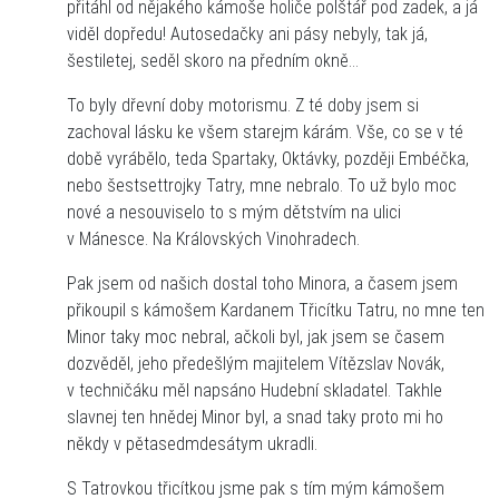
přitáhl od nějakého kámoše holiče polštář pod zadek, a já
viděl dopředu! Autosedačky ani pásy nebyly, tak já,
šestiletej, seděl skoro na předním okně…
To byly dřevní doby motorismu. Z té doby jsem si
zachoval lásku ke všem starejm kárám. Vše, co se v té
době vyrábělo, teda Spartaky, Oktávky, později Embéčka,
nebo šestsettrojky Tatry, mne nebralo. To už bylo moc
nové a nesouviselo to s mým dětstvím na ulici
v Mánesce. Na Královských Vinohradech.
Pak jsem od našich dostal toho Minora, a časem jsem
přikoupil s kámošem Kardanem Třicítku Tatru, no mne ten
Minor taky moc nebral, ačkoli byl, jak jsem se časem
dozvěděl, jeho předešlým majitelem Vítězslav Novák,
v techničáku měl napsáno Hudební skladatel. Takhle
slavnej ten hnědej Minor byl, a snad taky proto mi ho
někdy v pětasedmdesátym ukradli.
S Tatrovkou třicítkou jsme pak s tím mým kámošem