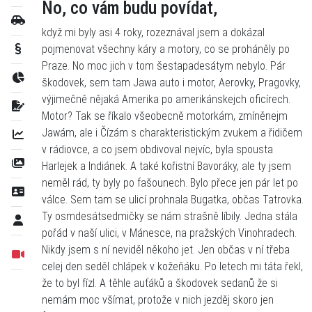
No, co vám budu povídat,
když mi byly asi 4 roky, rozeznával jsem a dokázal
pojmenovat všechny káry a motory, co se proháněly po
Praze. No moc jich v tom šestapadesátym nebylo. Pár
škodovek, sem tam Jawa auto i motor, Aerovky, Pragovky,
výjimečně nějaká Amerika po amerikánskejch oficírech.
Motor? Tak se říkalo všeobecně motorkám, zmíněnejm
Jawám, ale i Čízám s charakteristickým zvukem a řidičem
v rádiovce, a co jsem obdivoval nejvíc, byla spousta
Harlejek a Indiánek. A také kořistní Bavoráky, ale ty jsem
neměl rád, ty byly po fašounech. Bylo přece jen pár let po
válce. Sem tam se ulicí prohnala Bugatka, občas Tatrovka.
Ty osmdesátsedmičky se nám strašně líbily. Jedna stála
pořád v naší ulici, v Mánesce, na pražských Vinohradech.
Nikdy jsem s ní neviděl někoho jet. Jen občas v ní třeba
celej den seděl chlápek v kožeňáku. Po letech mi táta řekl,
že to byl fízl. A těhle auťáků a škodovek sedanů že si
nemám moc všímat, protože v nich jezděj skoro jen