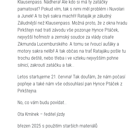
Klausenpass. Nádhera! Ale kdo si má ty zatáčky
pamatovat? Pokud vím, tak s nimi měl problém i Nuvolari
a Junek! A to byli sakra machři! Rataják je záludný.
Záludnější než Klausenpass. Možná proto, že z okna hradu
Pirkštejn nad tratí závodu vše pozoruje Hynce Ptáček,
nejvyšší hofmistr a zemský soudce za vlády císaře
Zikmunda Lucemburského. A tomu se řvoucí auťáky a
motory sakra nelíbí! A tak občas na trať Ratajáku pošle tu
trochu deště, nebo třeba i ve vzteku nejvyšším pohne
silnicí, zakroutí zatáčku a tak…
Letos startujeme 21. června! Tak doufám, že nám počasí
popřeje a také nám vše odsouhlasí pan Hynce Ptáček z
Pirkštejna.
No, co vám budu povídat…
Ota Kmínek – ředitel jízdy
březen 2025 s použitím starších materiálů