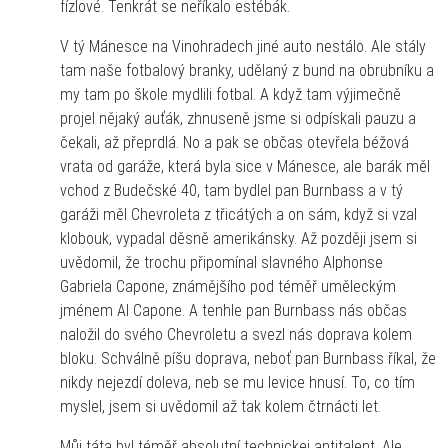
fízlové. Tenkrát se neříkalo estébák.
V tý Mánesce na Vinohradech jiné auto nestálo. Ale stály
tam naše fotbalový branky, udělaný z bund na obrubníku a
my tam po škole mydlili fotbal. A když tam výjimečně
projel nějaký auťák, zhnuseně jsme si odpískali pauzu a
čekali, až přeprdlá. No a pak se občas otevřela béžová
vrata od garáže, která byla sice v Mánesce, ale barák měl
vchod z Budečské 40, tam bydlel pan Burnbass a v tý
garáži měl Chevroleta z třicátých a on sám, když si vzal
klobouk, vypadal děsně amerikánsky. Až později jsem si
uvědomil, že trochu připomínal slavného Alphonse
Gabriela Capone, známějšího pod téměř uměleckým
jménem Al Capone. A tenhle pan Burnbass nás občas
naložil do svého Chevroletu a svezl nás doprava kolem
bloku. Schválně píšu doprava, neboť pan Burnbass říkal, že
nikdy nejezdí doleva, neb se mu levice hnusí. To, co tím
myslel, jsem si uvědomil až tak kolem čtrnácti let.
Můj táta byl téměř absolutní technickej antitalent. Ale