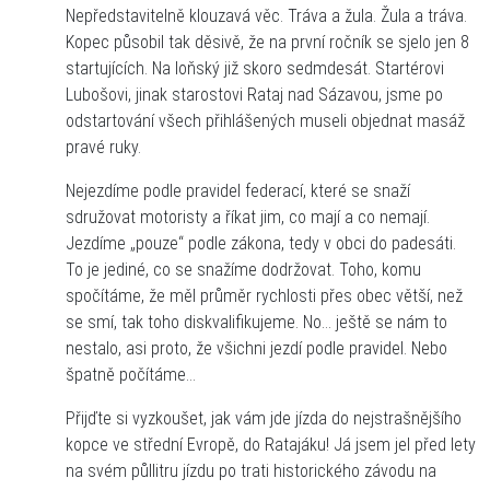
Nepředstavitelně klouzavá věc. Tráva a žula. Žula a tráva.
Kopec působil tak děsivě, že na první ročník se sjelo jen 8
startujících. Na loňský již skoro sedmdesát. Startérovi
Lubošovi, jinak starostovi Rataj nad Sázavou, jsme po
odstartování všech přihlášených museli objednat masáž
pravé ruky.
Nejezdíme podle pravidel federací, které se snaží
sdružovat motoristy a říkat jim, co mají a co nemají.
Jezdíme „pouze“ podle zákona, tedy v obci do padesáti.
To je jediné, co se snažíme dodržovat. Toho, komu
spočítáme, že měl průměr rychlosti přes obec větší, než
se smí, tak toho diskvalifikujeme. No… ještě se nám to
nestalo, asi proto, že všichni jezdí podle pravidel. Nebo
špatně počítáme…
Přijďte si vyzkoušet, jak vám jde jízda do nejstrašnějšího
kopce ve střední Evropě, do Ratajáku! Já jsem jel před lety
na svém půllitru jízdu po trati historického závodu na