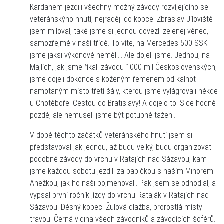
Kardanem jezdili všechny možný závody rozvíjejícího se
veteránskýho hnutí, nejraději do kopce. Zbraslav Jíloviště
jsem miloval, také jsme si jednou dovezli zelenej věnec,
samozřejmě v naší třídě. To víte, na Mercedes 500 SSK
jsme jaksi výkonově neměli… Ale dojeli jsme. Jednou, na
Majlích, jak jsme říkali závodu 1000 mil Československých,
jsme dojeli dokonce s koženým řemenem od kalhot
namotaným místo třetí šály, kterou jsme vylágrovali někde
u Chotěboře. Cestou do Bratislavy! A dojelo to. Sice hodně
pozdě, ale nemuseli jsme být potupně taženi.
V době těchto začátků veteránského hnutí jsem si
představoval jak jednou, až budu velký, budu organizovat
podobné závody do vrchu v Ratajích nad Sázavou, kam
jsme každou sobotu jezdili za babičkou s naším Minorem
Anežkou, jak ho naši pojmenovali. Pak jsem se odhodlal, a
vypsal první ročník jízdy do vrchu Rataják v Ratajích nad
Sázavou. Děsný kopec. Žulová dlažba, prorostlá místy
travou. Černá vidina všech závodníků a závodících šoférů.